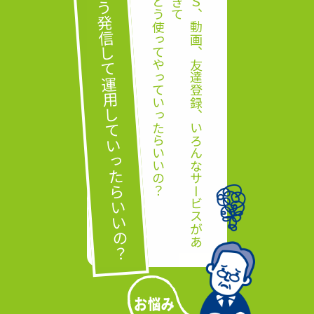
何をどう発信して運用していったらいいの？
何をどう使ってやっていったらいいの？
Ｓ
Ｎ
Ｓ
、
動
画
、
友
達
登
録
、
い
ろ
ん
な
サ
ー
ビ
ス
が
あ
り
過
ぎ