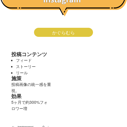
鎌倉湘南BooooN
軽井沢ナビ
かぐらむら
投稿コンテンツ
フィード
ストーリー
リール
施策
投稿画像の統一感を重
視。
効果
5ヶ月で約300%フォ
ロワー増