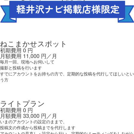
1
投稿数：月
回
ねこまかせスポット
初期費用
0
円
月額費用
11,000
円／月
毎月一回、現地へお伺いして
撮影と投稿を行います
すでにアカウントをお持ちの方で、定期的な投稿を代行してほしいとい
う方
4
投稿数：月
回
ライトプラン
初期費用
0
円
月額費用
33,000
円／月
いまのアカウントの設定のままで、
投稿文の作成から投稿までを代行します
アカウントの見直し・設定から行い、定期的なミーティングをしながら